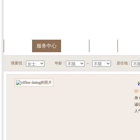
首页
服务中心
快速搜索
我的档案
会员升
我要找：
年龄：
居住地：
～
ID
身
诚
人