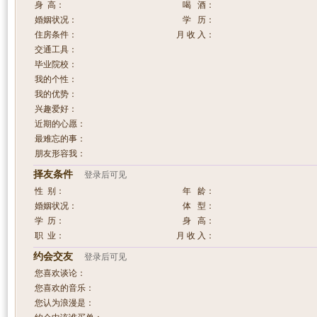
身 高：
喝 酒：
婚姻状况：
学 历：
住房条件：
月 收 入：
交通工具：
毕业院校：
我的个性：
我的优势：
兴趣爱好：
近期的心愿：
最难忘的事：
朋友形容我：
择友条件
登录后可见
性 别：
年 龄：
婚姻状况：
体 型：
学 历：
身 高：
职 业：
月 收 入：
约会交友
登录后可见
您喜欢谈论：
您喜欢的音乐：
您认为浪漫是：