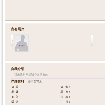
所有照片
自我介绍
我来缘易网是诚心交朋友的
详细资料
登录后可见
体 重：
体 型：
着 装：
星 座：
血 型：
宗 教：
吸 烟：
生 肖：