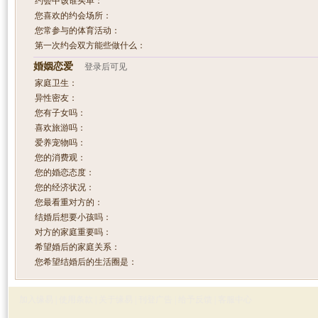
约会中该谁买单：
您喜欢的约会场所：
您常参与的体育活动：
第一次约会双方能些做什么：
婚姻恋爱
登录后可见
家庭卫生：
异性密友：
您有子女吗：
喜欢旅游吗：
爱养宠物吗：
您的消费观：
您的婚恋态度：
您的经济状况：
您最看重对方的：
结婚后想要小孩吗：
对方的家庭重要吗：
希望婚后的家庭关系：
您希望结婚后的生活圈是：
加入缘易
|
使用条款
|
关于缘易
|
刊登广告
|
给予反馈
|
客服中心