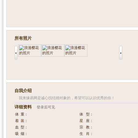
所有照片
自我介绍
我来缘易网是诚心找结婚对象的，希望可以认识优秀的你！
详细资料
登录后可见
体 重：
体 型：
着 装：
星 座：
血 型：
宗 教：
吸 烟：
生 肖：