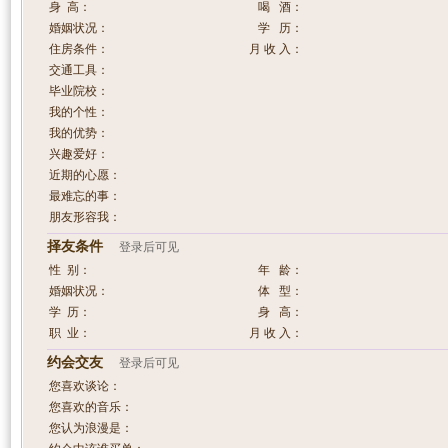
身 高：
喝 酒：
婚姻状况：
学 历：
住房条件：
月 收 入：
交通工具：
毕业院校：
我的个性：
我的优势：
兴趣爱好：
近期的心愿：
最难忘的事：
朋友形容我：
择友条件
登录后可见
性 别：
年 龄：
婚姻状况：
体 型：
学 历：
身 高：
职 业：
月 收 入：
约会交友
登录后可见
您喜欢谈论：
您喜欢的音乐：
您认为浪漫是：