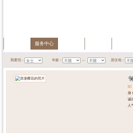
首页
服务中心
快速搜索
我的档案
会员升
我要找：
年龄：
居住地：
～
ID
身
诚
人