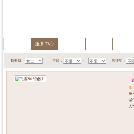
首页
服务中心
快速搜索
我的档案
会员升
我要找：
年龄：
居住地：
～
ID
身
诚
人