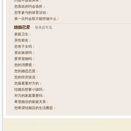
约会中该谁买单：
您喜欢的约会场所：
您常参与的体育活动：
第一次约会双方能些做什么：
婚姻恋爱
登录后可见
家庭卫生：
异性密友：
您有子女吗：
喜欢旅游吗：
爱养宠物吗：
您的消费观：
您的婚恋态度：
您的经济状况：
您最看重对方的：
结婚后想要小孩吗：
对方的家庭重要吗：
希望婚后的家庭关系：
您希望结婚后的生活圈是：
加入缘易
|
使用条款
|
关于缘易
|
刊登广告
|
给予反馈
|
客服中心