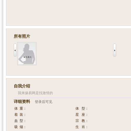
所有照片
自我介绍
我来缘易网是找激情的
详细资料
登录后可见
体 重：
体 型：
着 装：
星 座：
血 型：
宗 教：
吸 烟：
生 肖：