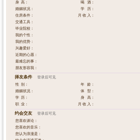
身 高：
喝 酒：
婚姻状况：
学 历：
住房条件：
月 收 入：
交通工具：
毕业院校：
我的个性：
我的优势：
兴趣爱好：
近期的心愿：
最难忘的事：
朋友形容我：
择友条件
登录后可见
性 别：
年 龄：
婚姻状况：
体 型：
学 历：
身 高：
职 业：
月 收 入：
约会交友
登录后可见
您喜欢谈论：
您喜欢的音乐：
您认为浪漫是：