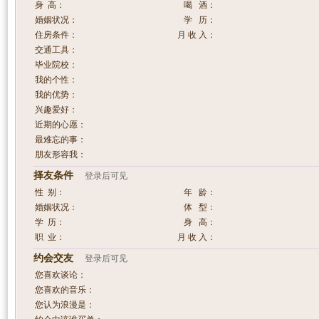
身 高：
喝 酒：
婚姻状况：
学 历：
住房条件：
月 收 入：
交通工具：
毕业院校：
我的个性：
我的优势：
兴趣爱好：
近期的心愿：
最难忘的事：
朋友形容我：
择友条件
登录后可见
性 别：
年 龄：
婚姻状况：
体 型：
学 历：
身 高：
职 业：
月 收 入：
约会交友
登录后可见
您喜欢谈论：
您喜欢的音乐：
您认为浪漫是：