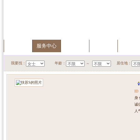
首页
服务中心
快速搜索
我的档案
会员升
我要找：
年龄：
居住地：
～
ID
身
诚
人