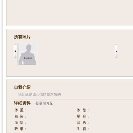
所有照片
自我介绍
我到缘易诚心找结婚对象的
详细资料
登录后可见
体 重：
体 型：
着 装：
星 座：
血 型：
宗 教：
吸 烟：
生 肖：