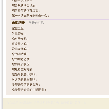
约会中该谁买单：
您喜欢的约会场所：
您常参与的体育活动：
第一次约会双方能些做什么：
婚姻恋爱
登录后可见
家庭卫生：
异性密友：
您有子女吗：
喜欢旅游吗：
爱养宠物吗：
您的消费观：
您的婚恋态度：
您的经济状况：
您最看重对方的：
结婚后想要小孩吗：
对方的家庭重要吗：
希望婚后的家庭关系：
您希望结婚后的生活圈是：
加入缘易
|
使用条款
|
关于缘易
|
刊登广告
|
给予反馈
|
客服中心