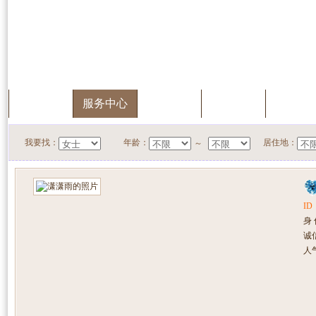
首页
服务中心
快速搜索
我的档案
会员升
我要找：
年龄：
居住地：
～
ID
身
诚
人