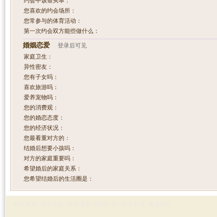
约会中该谁买单：
您喜欢的约会场所：
您常参与的体育活动：
第一次约会双方能些做什么：
婚姻恋爱
登录后可见
家庭卫生：
异性密友：
您有子女吗：
喜欢旅游吗：
爱养宠物吗：
您的消费观：
您的婚恋态度：
您的经济状况：
您最看重对方的：
结婚后想要小孩吗：
对方的家庭重要吗：
希望婚后的家庭关系：
您希望结婚后的生活圈是：
加入缘易
|
使用条款
|
关于缘易
|
刊登广告
|
给予反馈
|
客服中心