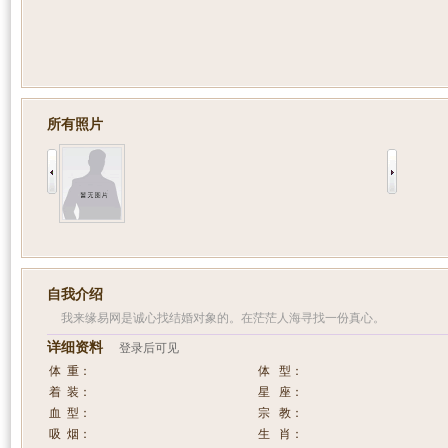
所有照片
自我介绍
我来缘易网是诚心找结婚对象的。在茫茫人海寻找一份真心。
详细资料
登录后可见
体 重：
体 型：
着 装：
星 座：
血 型：
宗 教：
吸 烟：
生 肖：