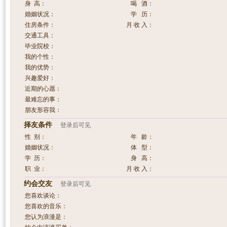
身 高：
喝 酒：
婚姻状况：
学 历：
住房条件：
月 收 入：
交通工具：
毕业院校：
我的个性：
我的优势：
兴趣爱好：
近期的心愿：
最难忘的事：
朋友形容我：
择友条件
登录后可见
性 别：
年 龄：
婚姻状况：
体 型：
学 历：
身 高：
职 业：
月 收 入：
约会交友
登录后可见
您喜欢谈论：
您喜欢的音乐：
您认为浪漫是：