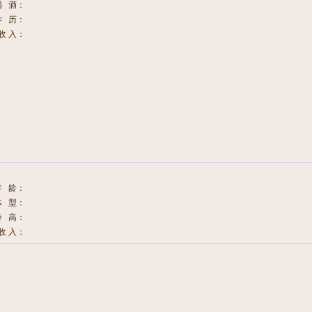
喝 酒：
学 历：
收 入：
年 龄：
体 型：
身 高：
收 入：