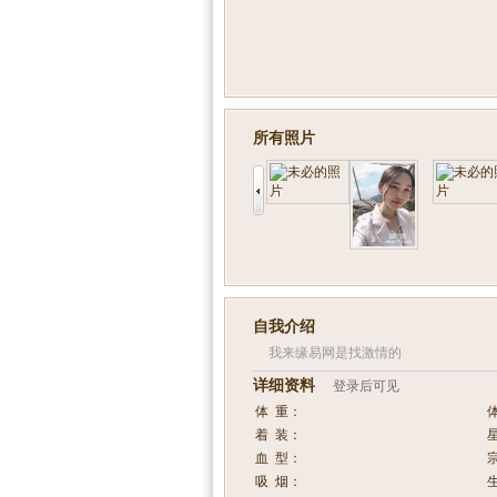
所有照片
自我介绍
我来缘易网是找激情的
详细资料
登录后可见
体 重：
着 装：
血 型：
吸 烟：