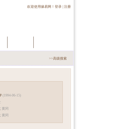
欢迎使用缘易网！
登录
|
注册
员
推荐会员
手机交友
>>高级搜索
 岁
(1994-06-15)
士
 黄冈
北 黄冈