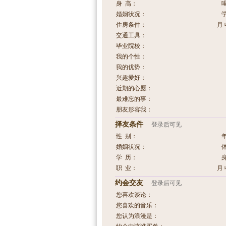
身 高：
婚姻状况：
住房条件：
月 
交通工具：
毕业院校：
我的个性：
我的优势：
兴趣爱好：
近期的心愿：
最难忘的事：
朋友形容我：
择友条件
登录后可见
性 别：
婚姻状况：
学 历：
职 业：
月 
约会交友
登录后可见
您喜欢谈论：
您喜欢的音乐：
您认为浪漫是：