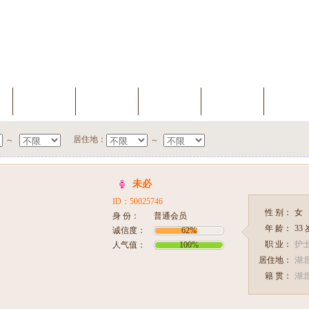
索
我的档案
会员升级
缘分测试
聊天室
新会
居住地：
～
～
未必
ID：50025746
性 别：
女
身 份：
普通会员
年 龄：
33
诚信度：
62%
职 业：
护
人气值：
100%
居住地：
湖北
籍 贯：
湖