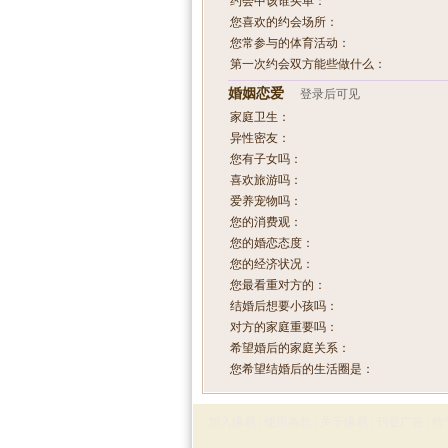
约会中该谁买单：
您喜欢的约会场所：
您常参与的体育活动：
第一次约会双方能些做什么：
婚姻恋爱
登录后可见
家庭卫生：
异性密友：
您有子女吗：
喜欢旅游吗：
爱养宠物吗：
您的消费观：
您的婚恋态度：
您的经济状况：
您最看重对方的：
结婚后想要小孩吗：
对方的家庭重要吗：
希望婚后的家庭关系：
您希望结婚后的生活圈是：
加入缘易
|
使用条款
|
关于缘易
|
刊登广告
|
给