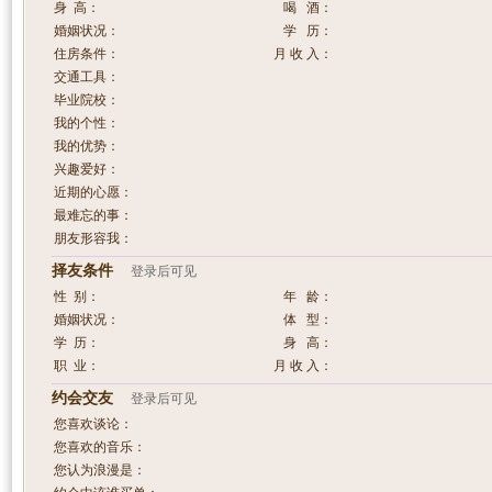
身 高：
喝 酒：
婚姻状况：
学 历：
住房条件：
月 收 入：
交通工具：
毕业院校：
我的个性：
我的优势：
兴趣爱好：
近期的心愿：
最难忘的事：
朋友形容我：
择友条件
登录后可见
性 别：
年 龄：
婚姻状况：
体 型：
学 历：
身 高：
职 业：
月 收 入：
约会交友
登录后可见
您喜欢谈论：
您喜欢的音乐：
您认为浪漫是：