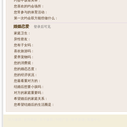
约会中该谁买单：
您喜欢的约会场所：
您常参与的体育活动：
第一次约会双方能些做什么：
婚姻恋爱
登录后可见
家庭卫生：
异性密友：
您有子女吗：
喜欢旅游吗：
爱养宠物吗：
您的消费观：
您的婚恋态度：
您的经济状况：
您最看重对方的：
结婚后想要小孩吗：
对方的家庭重要吗：
希望婚后的家庭关系：
您希望结婚后的生活圈是：
加入缘易
|
使用条款
|
关于缘易
|
刊登广告
|
给予反馈
|
客服中心