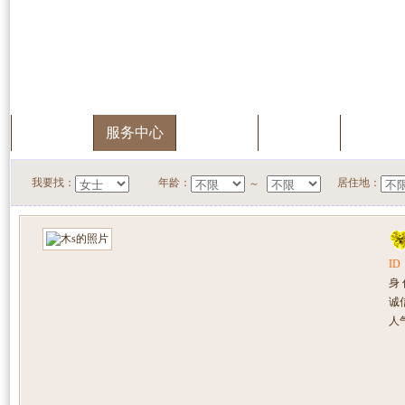
首页
服务中心
快速搜索
我的档案
会员升
我要找：
年龄：
居住地：
～
ID
身
诚
人