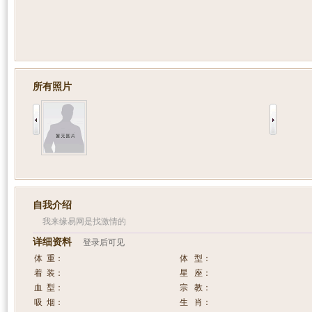
所有照片
自我介绍
我来缘易网是找激情的
详细资料
登录后可见
体 重：
体 型：
着 装：
星 座：
血 型：
宗 教：
吸 烟：
生 肖：