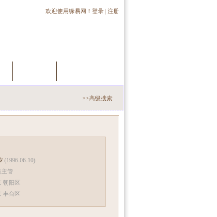
欢迎使用缘易网！
登录
|
注册
员
推荐会员
手机交友
>>高级搜索
 岁
(1996-06-10)
售主管
 朝阳区
京 丰台区