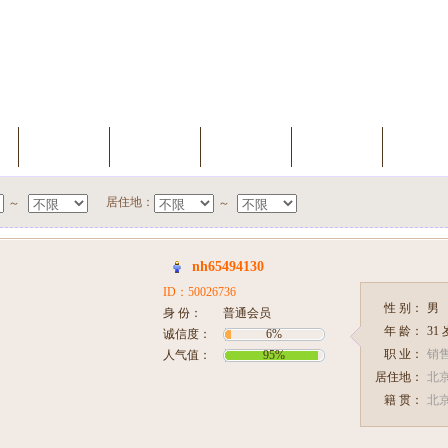
索
我的档案
会员升级
缘分测试
聊天室
新会
居住地：
～
～
nh65494130
ID：50026736
性 别：
男
身 份：
普通会员
年 龄：
31
诚信度：
6%
职 业：
销
人气值：
95%
居住地：
北京
籍 贯：
北