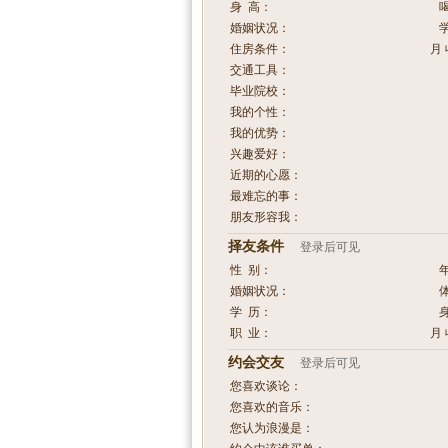
身 高：
婚姻状况：
住房条件：
月 
交通工具：
毕业院校：
我的个性：
我的优势：
兴趣爱好：
近期的心愿：
最难忘的事：
朋友形容我：
择友条件
登录后可见
性 别：
婚姻状况：
学 历：
职 业：
月 
约会交友
登录后可见
您喜欢谈论：
您喜欢的音乐：
您认为浪漫是：