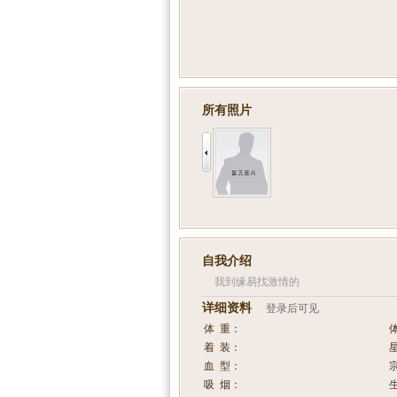
所有照片
自我介绍
我到缘易找激情的
详细资料
登录后可见
体 重：
着 装：
血 型：
吸 烟：