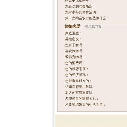
约会中该谁买单：
您喜欢的约会场所：
您常参与的体育活动：
第一次约会双方能些做什么：
婚姻恋爱
登录后可见
家庭卫生：
异性密友：
您有子女吗：
喜欢旅游吗：
爱养宠物吗：
您的消费观：
您的婚恋态度：
您的经济状况：
您最看重对方的：
结婚后想要小孩吗：
对方的家庭重要吗：
希望婚后的家庭关系：
您希望结婚后的生活圈是：
加入缘易
|
使用条款
|
关于缘易
|
刊登广告
|
给