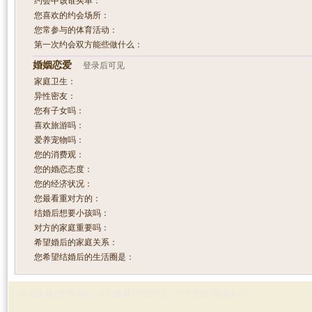
约会中该谁买单：
您喜欢的约会场所：
您常参与的体育活动：
第一次约会双方能些做什么：
婚姻恋爱
登录后可见
家庭卫生：
异性密友：
您有子女吗：
喜欢旅游吗：
爱养宠物吗：
您的消费观：
您的婚恋态度：
您的经济状况：
您最看重对方的：
结婚后想要小孩吗：
对方的家庭重要吗：
希望婚后的家庭关系：
您希望结婚后的生活圈是：
加入缘易
|
使用条款
|
关于缘易
|
刊登广告
|
给予反馈
|
客服中心