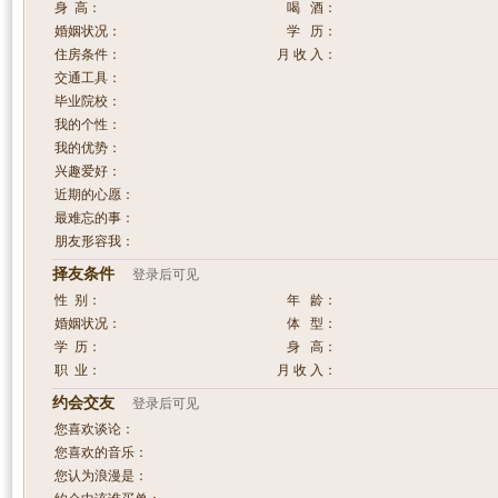
身 高：
喝 酒：
婚姻状况：
学 历：
住房条件：
月 收 入：
交通工具：
毕业院校：
我的个性：
我的优势：
兴趣爱好：
近期的心愿：
最难忘的事：
朋友形容我：
择友条件
登录后可见
性 别：
年 龄：
婚姻状况：
体 型：
学 历：
身 高：
职 业：
月 收 入：
约会交友
登录后可见
您喜欢谈论：
您喜欢的音乐：
您认为浪漫是：