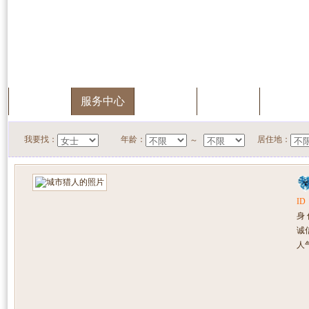
首页
服务中心
快速搜索
我的档案
会员升
我要找：
年龄：
居住地：
～
ID
身
诚
人