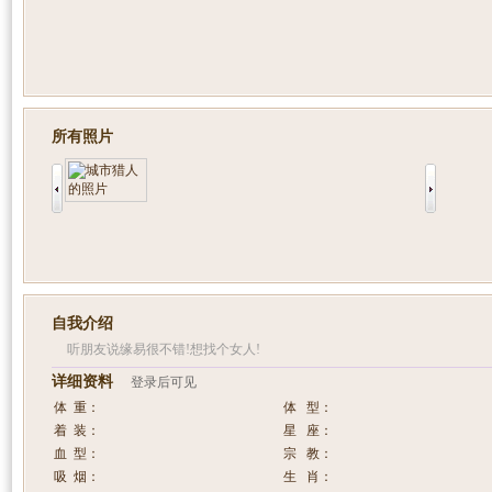
所有照片
自我介绍
听朋友说缘易很不错!想找个女人!
详细资料
登录后可见
体 重：
体 型：
着 装：
星 座：
血 型：
宗 教：
吸 烟：
生 肖：