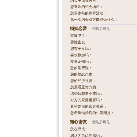
约会中该谁买单：
您喜欢的约会场所：
您常参与的体育活动：
第一次约会双方能些做什么：
婚姻恋爱
登陆后可见
家庭卫生：
异性密友：
您有子女吗：
喜欢旅游吗：
爱养宠物吗：
您的消费观：
您的婚恋态度：
您的经济状况：
您最看重对方的：
结婚后想要小孩吗：
对方的家庭重要吗：
希望婚后的家庭关系：
您希望结婚后的生活圈是：
知心密友
登陆后可见
您在寻找：
您认为自己性感吗：