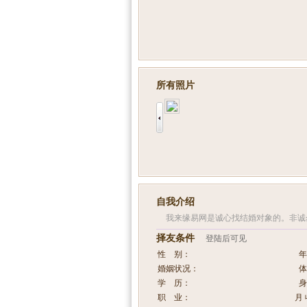
所有照片
自我介绍
我来缘易网是诚心找结婚对象的。非诚
择友条件
登陆后可见
性 别：
年
婚姻状况：
体
学 历：
身
职 业：
月 