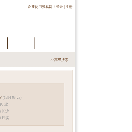
欢迎使用缘易网！
登录
|
注册
员
推荐会员
手机交友
>>高级搜索
 岁
(1994-03-28)
由职业
 长沙
南 辰溪