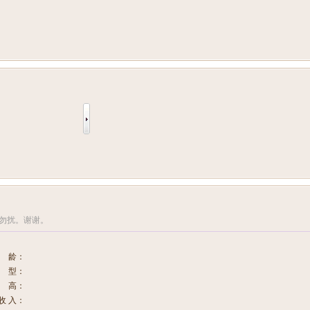
勿扰。谢谢。
 龄：
 型：
 高：
收 入：