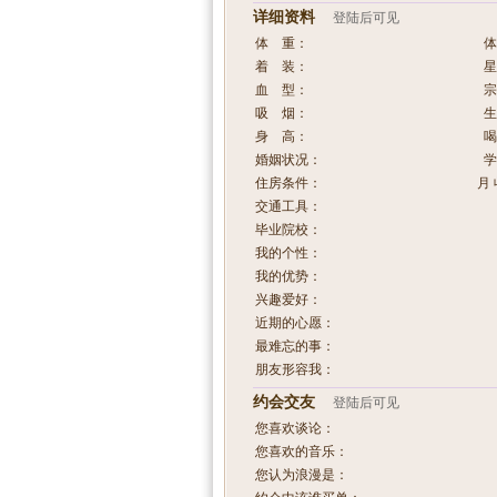
详细资料
登陆后可见
体 重：
体
着 装：
星
血 型：
宗
吸 烟：
生
身 高：
喝
婚姻状况：
学
住房条件：
月 
交通工具：
毕业院校：
我的个性：
我的优势：
兴趣爱好：
近期的心愿：
最难忘的事：
朋友形容我：
约会交友
登陆后可见
您喜欢谈论：
您喜欢的音乐：
您认为浪漫是：