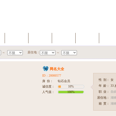
索
我的档案
会员升级
缘分测试
聊天室
新会
居住地：
～
～
网名大全
ID：20000577
性 别：
女
身 份：
钻石会员
年 龄：
33
诚信度：
10%
职 业：
自
人气值：
100%
居住地：
湖南
籍 贯：
湖