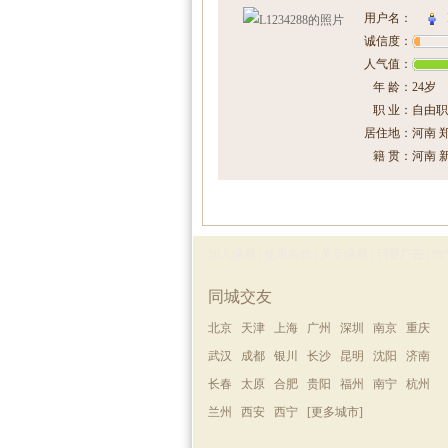
用户名：
诚信度：
人气值：
年 龄：
24岁
职 业：
自由职
居住地：
河南 
籍 贯：
河南 
加入缘易
|
使用条款
|
关于缘易
|
刊登广告
|
给
同城交友
北京
天津
上海
广州
深圳
南京
重庆
武汉
成都
银川
长沙
昆明
沈阳
济南
长春
太原
合肥
贵阳
福州
南宁
杭州
兰州
西安
西宁
[更多城市]