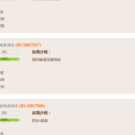
生
郑州
安阳
(ID:50027017)
暗夜漂流
自我介绍：
6%
100%
我到缘易找激情的
理
郑州
开封
(ID:50027006)
听风讲情话
自我介绍：
6%
100%
找女s姐姐
业