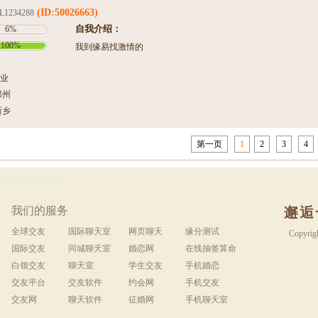
(ID:50026663)
L1234288
自我介绍：
6%
100%
我到缘易找激情的
业
郑州
新乡
第一页
1
2
3
4
予反馈
|
客服中心
我们的服务
邂逅
全球交友
国际聊天室
网页聊天
缘分测试
Copyrig
国际交友
同城聊天室
婚恋网
在线抽签算命
白领交友
聊天室
学生交友
手机婚恋
交友平台
交友软件
约会网
手机交友
交友网
聊天软件
征婚网
手机聊天室