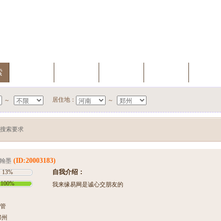
索
我的档案
会员升级
缘分测试
聊天室
新会
居住地：
～
～
搜索要求
(ID:20003183)
翰墨
自我介绍：
13%
100%
我来缘易网是诚心交朋友的
管
郑州