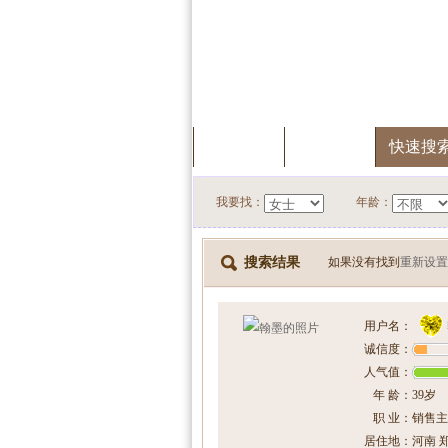
首页
服务中心
快速搜
我要找：
年龄：
搜索结果
如果没有找到
重新设置
用户名：
诚信度：
人气值：
年 龄：
39岁
职 业：
销售主
居住地：
河南 