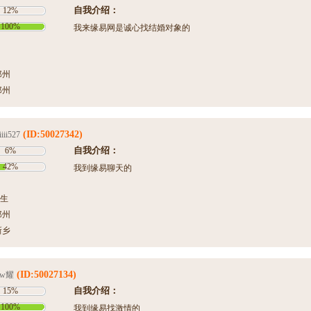
自我介绍：
12%
100%
我来缘易网是诚心找结婚对象的
郑州
郑州
(ID:50027342)
iiii527
自我介绍：
6%
42%
我到缘易聊天的
生
郑州
新乡
(ID:50027134)
w耀
自我介绍：
15%
100%
我到缘易找激情的