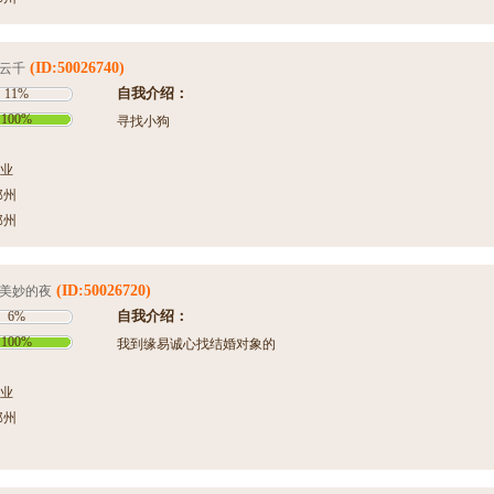
(ID:50026740)
云千
自我介绍：
11%
100%
寻找小狗
业
郑州
郑州
(ID:50026720)
美妙的夜
自我介绍：
6%
100%
我到缘易诚心找结婚对象的
业
郑州