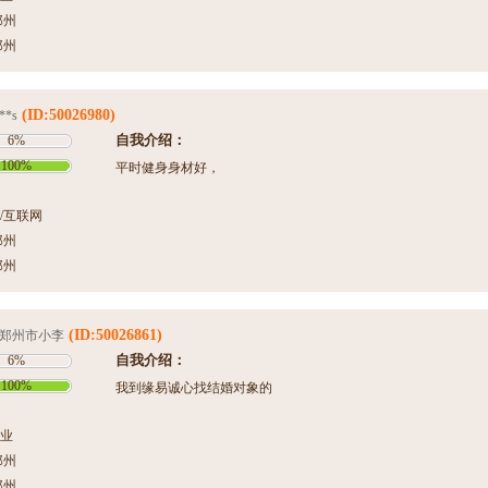
郑州
郑州
(ID:50026980)
**s
自我介绍：
6%
100%
平时健身身材好，
/互联网
郑州
郑州
(ID:50026861)
郑州市小李
自我介绍：
6%
100%
我到缘易诚心找结婚对象的
业
郑州
郑州