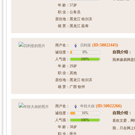
年 龄：
57岁
职 业：
公务员
居住地：
黑龙江 哈尔滨
籍 贯：
黑龙江 延寿
(ID:50022443)
贝利亚
用户名：
自我介绍：
诚信度：
6%
人气值：
100%
我来缘易网是
年 龄：
29岁
职 业：
其他
居住地：
黑龙江 哈尔滨
籍 贯：
广西 钦州
(ID:50022266)
年轻大叔
用户名：
自我介绍：
诚信度：
16%
人气值：
100%
喜欢文爱，网
年 龄：
38岁
我，只在网上
职 业：
医生