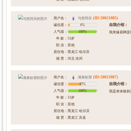
(ID:50021885)
与您同乐
用户名：
自我介绍：
诚信度：
6%
人气值：
100%
我来缘易网是
年 龄：
53岁
职 业：
其他
居住地：
黑龙江 哈尔滨
籍 贯：
河北 沧州
(ID:50021887)
满身欲望
用户名：
自我介绍：
诚信度：
45%
人气值：
100%
我是来体验刺
年 龄：
33岁
职 业：
其他
居住地：
黑龙江 哈尔滨
籍 贯：
黑龙江 宾县