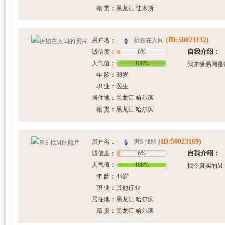
籍 贯：
黑龙江 佳木斯
(ID:50023132)
折翅在人间
用户名：
自我介绍：
诚信度：
6%
人气值：
100%
我来缘易网是
年 龄：
38岁
职 业：
医生
居住地：
黑龙江 哈尔滨
籍 贯：
黑龙江 哈尔滨
(ID:50023169)
男S 找M
用户名：
自我介绍：
诚信度：
6%
人气值：
100%
找个真实的M
年 龄：
45岁
职 业：
其他行业
居住地：
黑龙江 哈尔滨
籍 贯：
黑龙江 哈尔滨