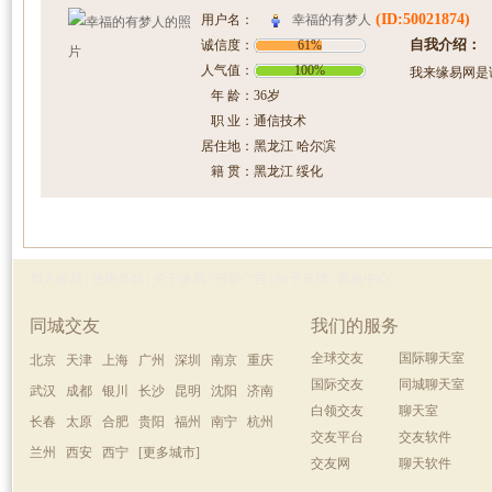
(ID:50021874)
幸福的有梦人
用户名：
自我介绍：
诚信度：
61%
人气值：
100%
我来缘易网是
年 龄：
36岁
职 业：
通信技术
居住地：
黑龙江 哈尔滨
籍 贯：
黑龙江 绥化
加入缘易
|
使用条款
|
关于缘易
|
刊登广告
|
给予反馈
|
客服中心
同城交友
我们的服务
全球交友
国际聊天室
北京
天津
上海
广州
深圳
南京
重庆
国际交友
同城聊天室
武汉
成都
银川
长沙
昆明
沈阳
济南
白领交友
聊天室
长春
太原
合肥
贵阳
福州
南宁
杭州
交友平台
交友软件
兰州
西安
西宁
[更多城市]
交友网
聊天软件