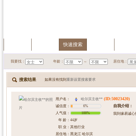
首页
服务中心
快速搜索
我的档案
会员升
我要找：
年龄：
居住地：
～
搜索结果
如果没有找到
重新设置搜索要求
(ID:50023420)
哈尔滨主收**
用户名：
自我介绍：
诚信度：
6%
人气值：
100%
我到缘易诚心
年 龄：
44岁
职 业：
其他行业
居住地：
黑龙江 哈尔滨