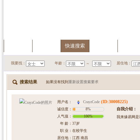
首页
服务中心
快速搜索
我的档案
会员升
我要找：
年龄：
居住地：
～
搜索结果
如果没有找到
重新设置搜索要求
(ID:30008225)
CrayzCode
用户名：
自我介绍：
诚信度：
8%
人气值：
100%
我来缘易网是
年 龄：
37岁
职 业：
在校学生
居住地：
江西 南昌