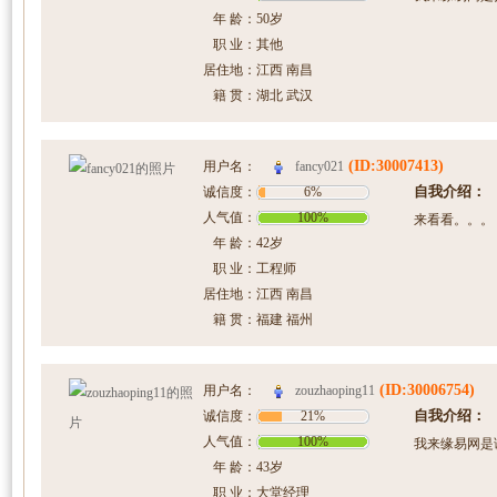
年 龄：
50岁
职 业：
其他
居住地：
江西 南昌
籍 贯：
湖北 武汉
(ID:30007413)
fancy021
用户名：
自我介绍：
诚信度：
6%
人气值：
100%
来看看。。。
年 龄：
42岁
职 业：
工程师
居住地：
江西 南昌
籍 贯：
福建 福州
(ID:30006754)
zouzhaoping11
用户名：
自我介绍：
诚信度：
21%
人气值：
100%
我来缘易网是
年 龄：
43岁
职 业：
大堂经理