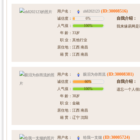
(ID:30008516)
zh8202123
用户名：
自我介绍：
诚信度：
6%
人气值：
100%
我来缘易网是
年 龄：
33岁
职 业：
其他行业
居住地：
江西 南昌
籍 贯：
江西 南昌
(ID:30008381)
眼泪为你而流
用户名：
自我介绍：
诚信度：
60%
人气值：
100%
遗忘一个人很
年 龄：
38岁
职 业：
金融
居住地：
江西 南昌
籍 贯：
辽宁 沈阳
(ID:30005724)
给我一支烟
用户名：