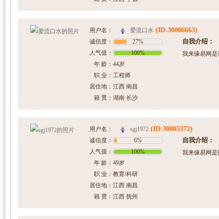
(ID:30006663)
爱流口水
用户名：
自我介绍：
诚信度：
27%
人气值：
100%
我来缘易网是
年 龄：
44岁
职 业：
工程师
居住地：
江西 南昌
籍 贯：
湖南 长沙
(ID:30005372)
sgj1972
用户名：
自我介绍：
诚信度：
6%
人气值：
100%
我来缘易网是
年 龄：
49岁
职 业：
教育/科研
居住地：
江西 南昌
籍 贯：
江西 抚州