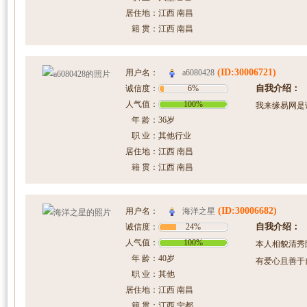
居住地：
江西 南昌
籍 贯：
江西 南昌
(ID:30006721)
a6080428
用户名：
自我介绍：
诚信度：
6%
人气值：
100%
我来缘易网是
年 龄：
36岁
职 业：
其他行业
居住地：
江西 南昌
籍 贯：
江西 南昌
(ID:30006682)
海洋之星
用户名：
自我介绍：
诚信度：
24%
人气值：
100%
本人相貌清秀
年 龄：
40岁
有爱心且善于
职 业：
其他
居住地：
江西 南昌
籍 贯：
江西 宁都