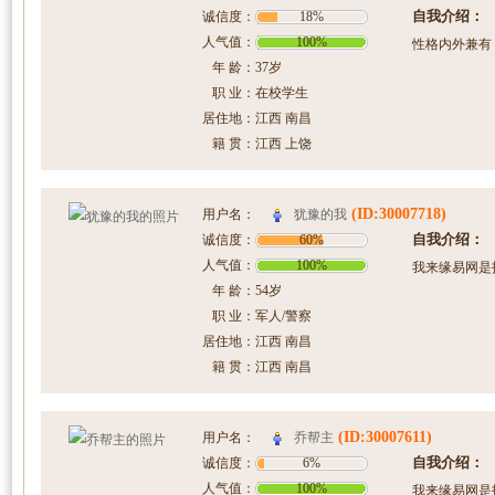
自我介绍：
诚信度：
18%
人气值：
100%
性格内外兼有 
年 龄：
37岁
职 业：
在校学生
居住地：
江西 南昌
籍 贯：
江西 上饶
(ID:30007718)
犹豫的我
用户名：
自我介绍：
诚信度：
60%
人气值：
100%
我来缘易网是
年 龄：
54岁
职 业：
军人/警察
居住地：
江西 南昌
籍 贯：
江西 南昌
(ID:30007611)
乔帮主
用户名：
自我介绍：
诚信度：
6%
人气值：
100%
我来缘易网是