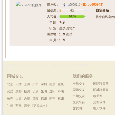
(ID:30005943)
a5656210
用户名：
自我介绍：
诚信度：
6%
人气值：
100%
找个自己喜欢
年 龄：
37岁
职 业：
建筑/房地产
居住地：
江西 南昌
籍 贯：
江西
加入缘易
|
使用条款
|
关于缘易
|
刊登广告
|
给予反馈
|
客服中心
同城交友
我们的服务
全球交友
国际聊天室
北京
天津
上海
广州
深圳
南京
重庆
国际交友
同城聊天室
武汉
成都
银川
长沙
昆明
沈阳
济南
白领交友
聊天室
长春
太原
合肥
贵阳
福州
南宁
杭州
交友平台
交友软件
兰州
西安
西宁
[更多城市]
交友网
聊天软件