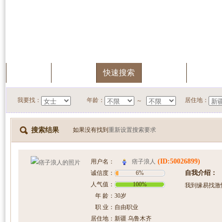
首页
服务中心
快速搜索
我的档案
会员升
我要找：
年龄：
居住地：
～
搜索结果
如果没有找到
重新设置搜索要求
(ID:50026899)
痞子浪人
用户名：
自我介绍：
诚信度：
6%
人气值：
100%
我到缘易找激
年 龄：
30岁
职 业：
自由职业
居住地：
新疆 乌鲁木齐