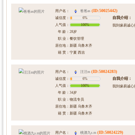
(ID:50025442)
爸爸as
用户名：
自我介绍：
诚信度：
6%
人气值：
100%
我到缘易诚心
年 龄：
28岁
职 业：
餐饮管理
居住地：
新疆 乌鲁木齐
籍 贯：
宁夏 西吉
(ID:50024283)
汪汪m
用户名：
自我介绍：
诚信度：
6%
人气值：
100%
我到缘易诚心
年 龄：
34岁
职 业：
物流专员
居住地：
新疆 乌鲁木齐
籍 贯：
新疆 乌鲁木齐
(ID:50024229)
桃酒九s.m
用户名：