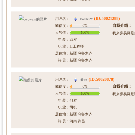
(ID:50021288)
cwcwcw
用户名：
自我介绍：
诚信度：
6%
人气值：
100%
我来缘易网是
年 龄：
33岁
职 业：
IT工程师
居住地：
新疆 乌鲁木齐
籍 贯：
新疆 乌鲁木齐
(ID:50020878)
蒹葭
用户名：
自我介绍：
诚信度：
6%
人气值：
100%
我来缘易网是
年 龄：
41岁
职 业：
司机
居住地：
新疆 乌鲁木齐
籍 贯：
河南 许昌