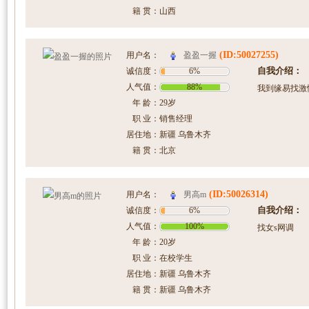
籍 贯：
山西
(ID:50027255)
盈盈一握
用户名：
自我介绍：
诚信度：
6%
人气值：
88%
我到缘易找激
年 龄：
29岁
职 业：
销售经理
居住地：
新疆 乌鲁木齐
籍 贯：
北京
(ID:50026314)
男高m
用户名：
自我介绍：
诚信度：
6%
人气值：
100%
找女s网调
年 龄：
20岁
职 业：
在校学生
居住地：
新疆 乌鲁木齐
籍 贯：
新疆 乌鲁木齐