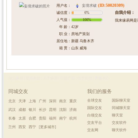
(ID:50020309)
妄境求破
用户名：
自我介绍：
诚信度：
6%
人气值：
100%
我来缘易网是
年 龄：
42岁
职 业：
房地产策划
居住地：
新疆 乌鲁木齐
籍 贯：
山东 威海
加入缘易
|
使用条款
|
关于缘易
|
刊登广告
|
给予反馈
|
客服中心
同城交友
我们的服务
全球交友
国际聊天室
北京
天津
上海
广州
深圳
南京
重庆
国际交友
同城聊天室
武汉
成都
银川
长沙
昆明
沈阳
济南
白领交友
聊天室
长春
太原
合肥
贵阳
福州
南宁
杭州
交友平台
交友软件
兰州
西安
西宁
[更多城市]
交友网
聊天软件