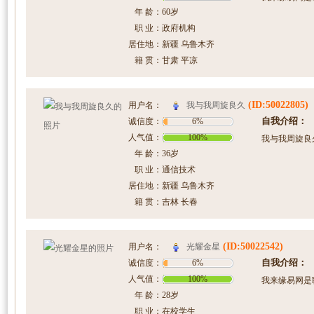
年 龄：
60岁
职 业：
政府机构
居住地：
新疆 乌鲁木齐
籍 贯：
甘肃 平凉
(ID:50022805)
我与我周旋良久
用户名：
自我介绍：
诚信度：
6%
人气值：
100%
我与我周旋良
年 龄：
36岁
职 业：
通信技术
居住地：
新疆 乌鲁木齐
籍 贯：
吉林 长春
(ID:50022542)
光耀金星
用户名：
自我介绍：
诚信度：
6%
人气值：
100%
我来缘易网是
年 龄：
28岁
职 业：
在校学生