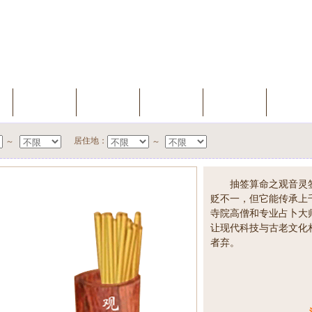
索
我的档案
会员升级
缘分测试
聊天室
新会
居住地：
～
～
抽签算命之观音灵
贬不一，但它能传承上
寺院高僧和专业占卜大
让现代科技与古老文化
者弃。