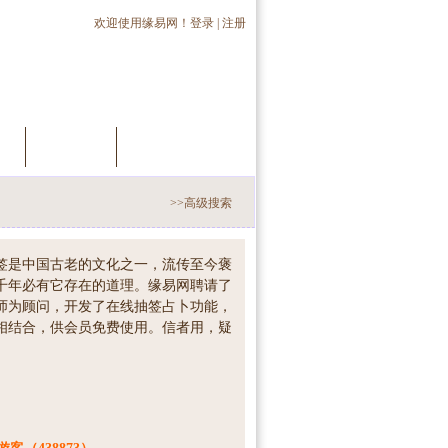
欢迎使用缘易网！
登录
|
注册
员
推荐会员
手机交友
>>高级搜索
签是中国古老的文化之一，流传至今褒
千年必有它存在的道理。缘易网聘请了
师为顾问，开发了在线抽签占卜功能，
相结合，供会员免费使用。信者用，疑