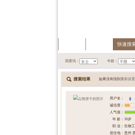
首页
服务中心
快速搜
我要找：
年龄：
搜索结果
如果没有找到
重新设置
用户名：
诚信度：
人气值：
年 龄：
36岁
职 业：
生物工
居住地：
贵州 