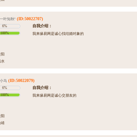
(ID:50022707)
一叶知秋¹
自我介绍：
6%
100%
我来缘易网是诚心找结婚对象的
贵阳
惠水
(ID:50022079)
小马
自我介绍：
6%
100%
我来缘易网是诚心交朋友的
贵阳
曲靖