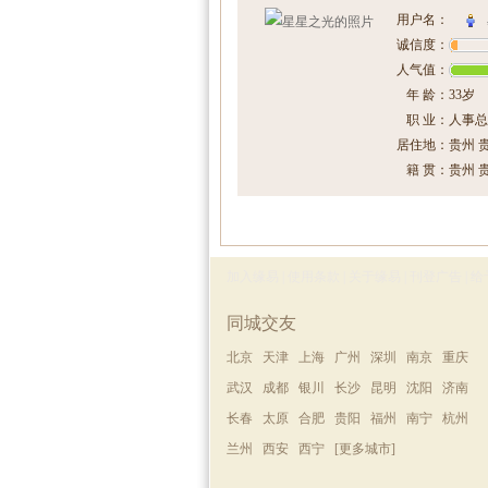
用户名：
诚信度：
人气值：
年 龄：
33岁
职 业：
人事总
居住地：
贵州 
籍 贯：
贵州 
加入缘易
|
使用条款
|
关于缘易
|
刊登广告
|
给
同城交友
北京
天津
上海
广州
深圳
南京
重庆
武汉
成都
银川
长沙
昆明
沈阳
济南
长春
太原
合肥
贵阳
福州
南宁
杭州
兰州
西安
西宁
[更多城市]