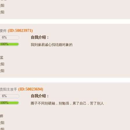
贵阳
贵阳
(ID:50023971)
要炸
自我介绍：
6%
100%
我到缘易诚心找结婚对象的
监
贵阳
贵阳
(ID:50023694)
贵阳主攻手
自我介绍：
6%
100%
圈子不同别硬融，别勉强，累了自己，苦了别人
程师
贵阳
贵阳