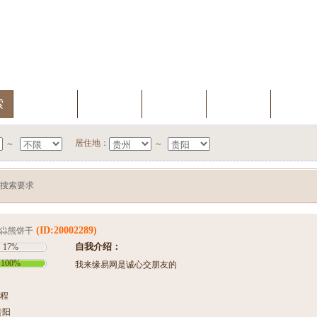
索
我的档案
会员升级
缘分测试
聊天室
新会
居住地：
～
～
搜索要求
(ID:20002289)
尛熊饼干
自我介绍：
17%
100%
我来缘易网是诚心交朋友的
程
贵阳