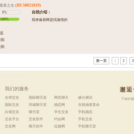
(ID:50021819)
星星之光
自我介绍：
6%
100%
我来缘易网是找激情的
监
贵阳
贵阳
第一页
1
2
3
予反馈
|
客服中心
我们的服务
邂逅
全球交友
国际聊天室
网页聊天
缘分测试
Copyrig
国际交友
同城聊天室
婚恋网
在线抽签算命
白领交友
聊天室
学生交友
手机婚恋
交友平台
交友软件
约会网
手机交友
交友网
聊天软件
征婚网
手机聊天室