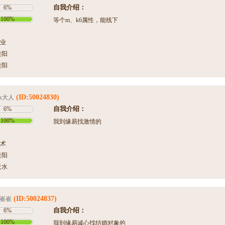
自我介绍：
6%
100%
等个m、k6属性，能线下
业
贵阳
贵阳
(ID:50024830)
s大人
自我介绍：
6%
100%
我到缘易找激情的
术
贵阳
天水
(ID:50024837)
崔崔
自我介绍：
6%
100%
我到缘易诚心找结婚对象的